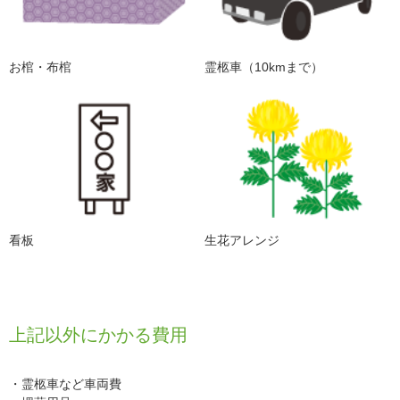
お棺・布棺
霊柩車（10kmまで）
看板
生花アレンジ
上記以外にかかる費用
・霊柩車など車両費